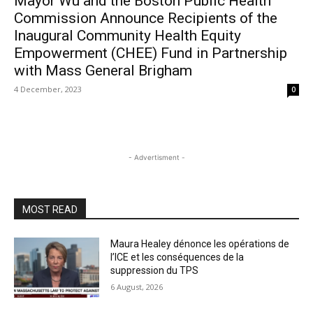
Mayor Wu and the Boston Public Health
Commission Announce Recipients of the
Inaugural Community Health Equity
Empowerment (CHEE) Fund in Partnership
with Mass General Brigham
4 December, 2023
0
- Advertisment -
MOST READ
Maura Healey dénonce les opérations de
l’ICE et les conséquences de la
suppression du TPS
6 August, 2026