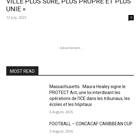
VILLE PLUS SÛRE, PLUS PROPRE ET PLUS
UNIE »
12 July, 2025
0
- Advertisment -
MOST READ
Massachusetts : Maura Healey signe le
PROTECT Act, une loi interdisant les
opérations de l’ICE dans les tribunaux, les
écoles et les hôpitaux
6 August, 2026
FOOTBALL – CONCACAF CARIBBEAN CUP
5 August, 2026