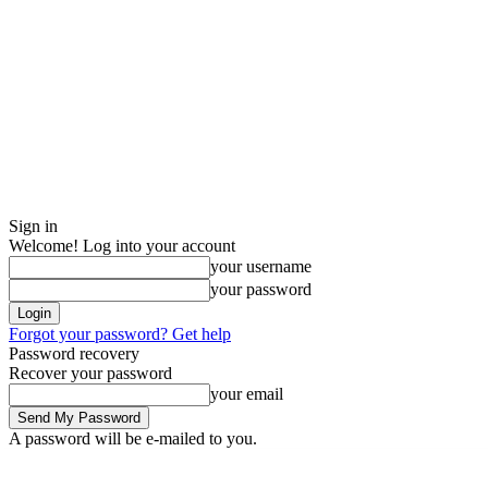
Sign in
Welcome! Log into your account
your username
your password
Forgot your password? Get help
Password recovery
Recover your password
your email
A password will be e-mailed to you.
Saturday, August 8, 2026
Sign in / Join