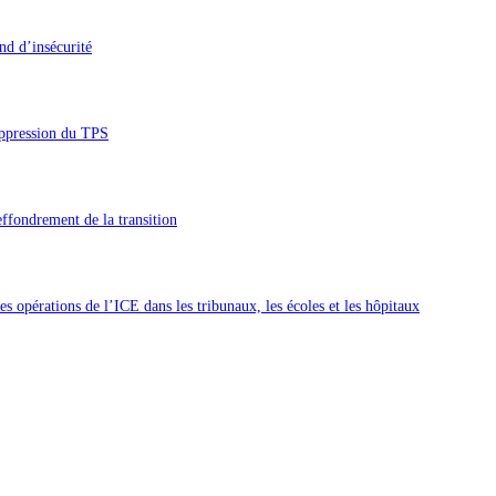
nd d’insécurité
uppression du TPS
’effondrement de la transition
 opérations de l’ICE dans les tribunaux, les écoles et les hôpitaux