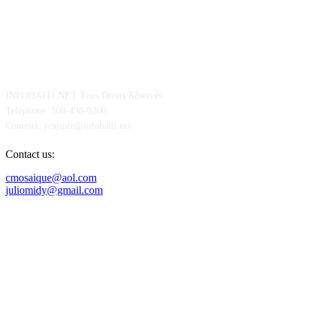
POUR NOUS CONCTACTER
INFOHAITI.NET Tous Droits Réservés
Teléphone: 508-498-0200
Courriel: ycajuste@infohaiti.net
Contact us:
cmosaique@aol.com
juliomidy@gmail.com
SUIVEZ-NOUS SUR