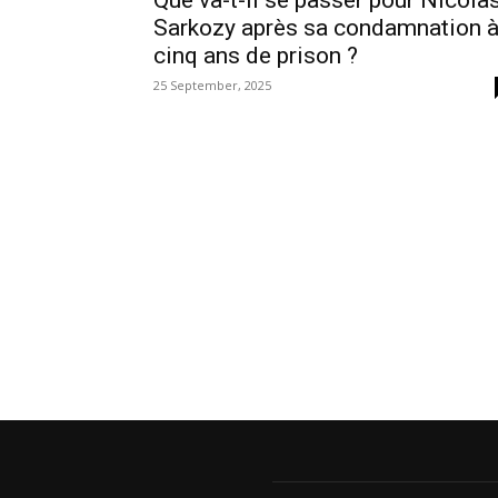
Que va-t-il se passer pour Nicola
Sarkozy après sa condamnation 
cinq ans de prison ?
25 September, 2025