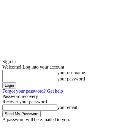
Sign in
Welcome! Log into your account
your username
your password
Forgot your password? Get help
Password recovery
Recover your password
your email
A password will be e-mailed to you.
Thursday, August 6, 2026
Sign in / Join