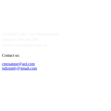
POUR NOUS CONCTACTER
INFOHAITI.NET Tous Droits Réservés
Teléphone: 508-498-0200
Courriel: ycajuste@infohaiti.net
Contact us:
cmosaique@aol.com
juliomidy@gmail.com
SUIVEZ-NOUS SUR