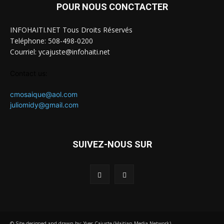
POUR NOUS CONCTACTER
INFOHAITI.NET Tous Droits Réservés
Teléphone: 508-498-0200
Courriel: ycajuste@infohaiti.net
Contact us:
cmosaique@aol.com
juliomidy@gmail.com
SUIVEZ-NOUS SUR
© Site designed and drawn by: Yves Cajuste (Haitian Media Network)