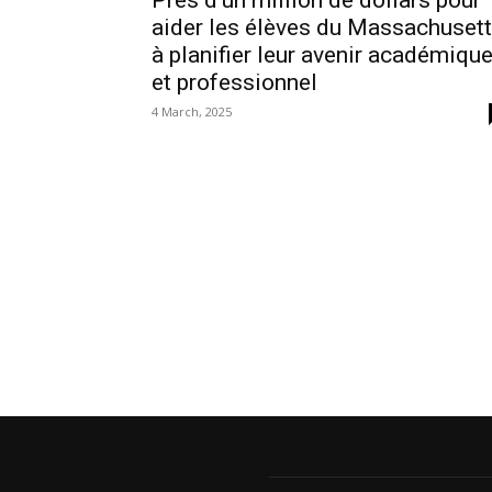
Près d’un million de dollars pour
aider les élèves du Massachuset
à planifier leur avenir académiqu
et professionnel
4 March, 2025