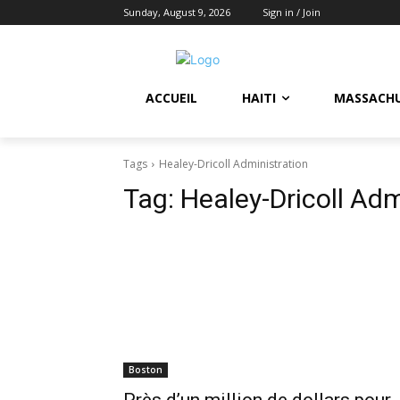
Sunday, August 9, 2026
Sign in / Join
ACCUEIL
HAITI
MASSACH
Tags
Healey-Dricoll Administration
Tag:
Healey-Dricoll Adm
Boston