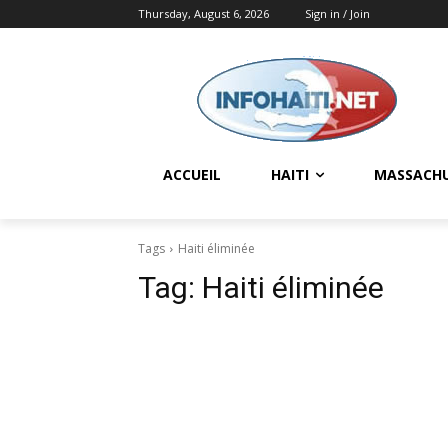
Thursday, August 6, 2026
Sign in / Join
ACCUEIL
HAITI
MASSACH
Tags
Haiti éliminée
Tag:
Haiti éliminée