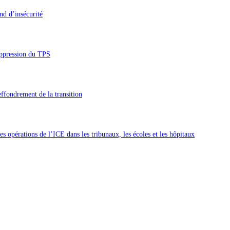
nd d’insécurité
uppression du TPS
’effondrement de la transition
 opérations de l’ICE dans les tribunaux, les écoles et les hôpitaux