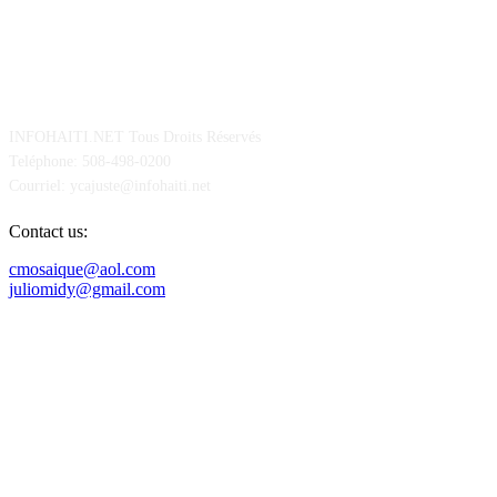
POUR NOUS CONCTACTER
INFOHAITI.NET Tous Droits Réservés
Teléphone: 508-498-0200
Courriel: ycajuste@infohaiti.net
Contact us:
cmosaique@aol.com
juliomidy@gmail.com
SUIVEZ-NOUS SUR