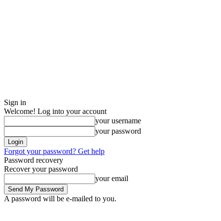
Sign in
Welcome! Log into your account
your username
your password
Forgot your password? Get help
Password recovery
Recover your password
your email
A password will be e-mailed to you.
Saturday, August 8, 2026
Sign in / Join