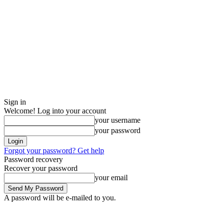
Sign in
Welcome! Log into your account
your username
your password
Forgot your password? Get help
Password recovery
Recover your password
your email
A password will be e-mailed to you.
Friday, August 7, 2026
Sign in / Join