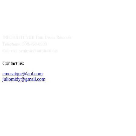
POUR NOUS CONCTACTER
INFOHAITI.NET Tous Droits Réservés
Teléphone: 508-498-0200
Courriel: ycajuste@infohaiti.net
Contact us:
cmosaique@aol.com
juliomidy@gmail.com
SUIVEZ-NOUS SUR