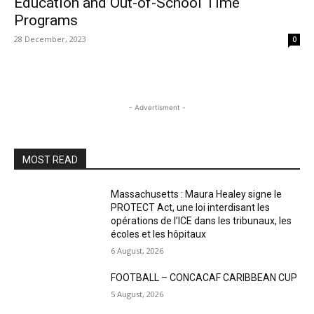
Education and Out-of-School Time
Programs
28 December, 2023
0
- Advertisment -
MOST READ
Massachusetts : Maura Healey signe le
PROTECT Act, une loi interdisant les
opérations de l’ICE dans les tribunaux, les
écoles et les hôpitaux
6 August, 2026
FOOTBALL – CONCACAF CARIBBEAN CUP
5 August, 2026