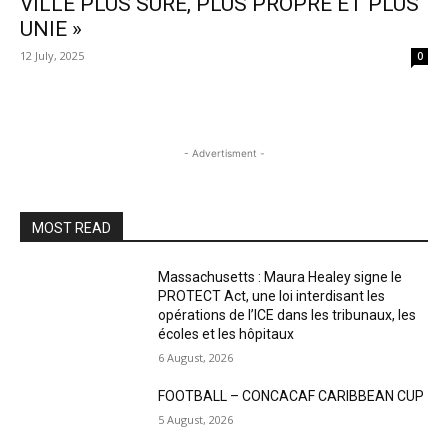
VILLE PLUS SÛRE, PLUS PROPRE ET PLUS
UNIE »
12 July, 2025
0
- Advertisment -
MOST READ
Massachusetts : Maura Healey signe le
PROTECT Act, une loi interdisant les
opérations de l’ICE dans les tribunaux, les
écoles et les hôpitaux
6 August, 2026
FOOTBALL – CONCACAF CARIBBEAN CUP
5 August, 2026