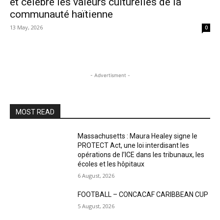
et célèbre les valeurs culturelles de la
communauté haïtienne
13 May, 2026
0
- Advertisment -
MOST READ
Massachusetts : Maura Healey signe le
PROTECT Act, une loi interdisant les
opérations de l’ICE dans les tribunaux, les
écoles et les hôpitaux
6 August, 2026
FOOTBALL – CONCACAF CARIBBEAN CUP
5 August, 2026