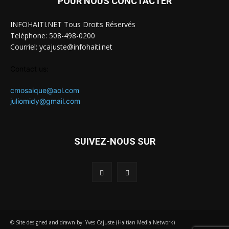
POUR NOUS CONCTACTER
INFOHAITI.NET Tous Droits Réservés
Teléphone: 508-498-0200
Courriel: ycajuste@infohaiti.net
Contact us:
cmosaique@aol.com
juliomidy@gmail.com
SUIVEZ-NOUS SUR
© Site designed and drawn by: Yves Cajuste (Haitian Media Network)