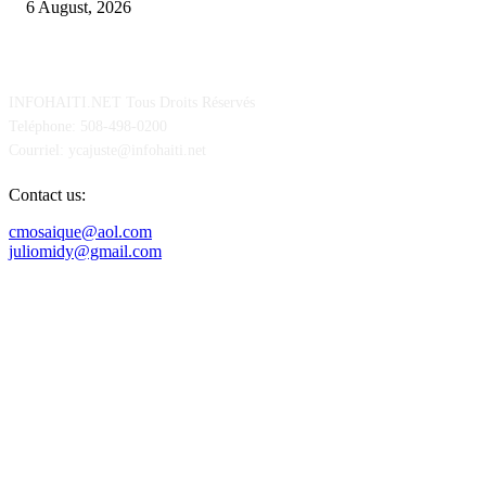
6 August, 2026
POUR NOUS CONCTACTER
INFOHAITI.NET Tous Droits Réservés
Teléphone: 508-498-0200
Courriel: ycajuste@infohaiti.net
Contact us:
cmosaique@aol.com
juliomidy@gmail.com
SUIVEZ-NOUS SUR