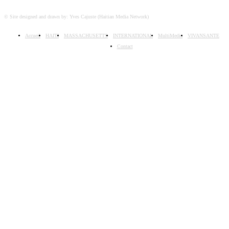
© Site designed and drawn by: Yves Cajuste (Haitian Media Network)
Accueil
HAITI
MASSACHUSETTS
INTERNATIONAL
MultiMedia
VIVANSANTE
Contact