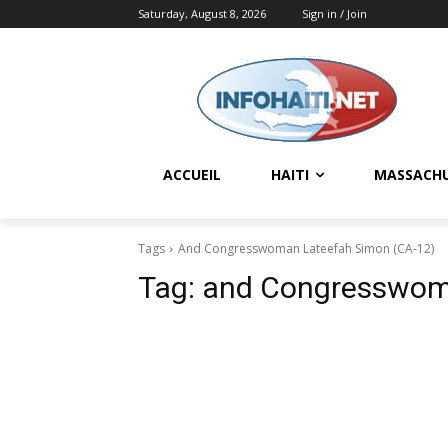
Saturday, August 8, 2026
Sign in / Join
ACCUEIL
HAITI
MASSACH
Tags
And Congresswoman Lateefah Simon (CA-12)
Tag:
and Congresswom