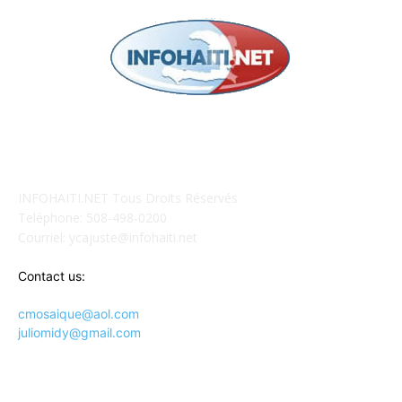
POUR NOUS CONCTACTER
INFOHAITI.NET Tous Droits Réservés
Teléphone: 508-498-0200
Courriel: ycajuste@infohaiti.net
Contact us:
cmosaique@aol.com
juliomidy@gmail.com