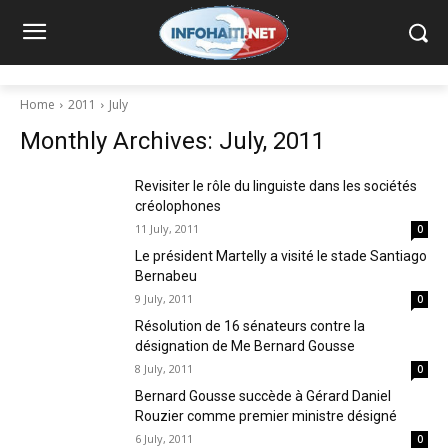
Home
2011
July
Monthly Archives: July, 2011
Revisiter le rôle du linguiste dans les sociétés
créolophones
11 July, 2011
0
Le président Martelly a visité le stade Santiago
Bernabeu
9 July, 2011
0
Résolution de 16 sénateurs contre la
désignation de Me Bernard Gousse
8 July, 2011
0
Bernard Gousse succède à Gérard Daniel
Rouzier comme premier ministre désigné
6 July, 2011
0