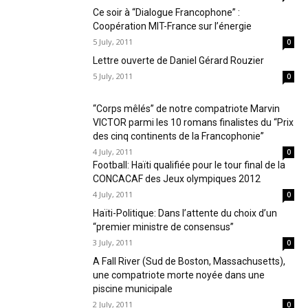
Ce soir à “Dialogue Francophone” :
Coopération MIT-France sur l’énergie
5 July, 2011
0
Lettre ouverte de Daniel Gérard Rouzier
5 July, 2011
0
“Corps mêlés” de notre compatriote Marvin
VICTOR parmi les 10 romans finalistes du “Prix
des cinq continents de la Francophonie”
4 July, 2011
0
Football: Haïti qualifiée pour le tour final de la
CONCACAF des Jeux olympiques 2012
4 July, 2011
0
Haïti-Politique: Dans l’attente du choix d’un
“premier ministre de consensus”
3 July, 2011
0
A Fall River (Sud de Boston, Massachusetts),
une compatriote morte noyée dans une
piscine municipale
2 July, 2011
0