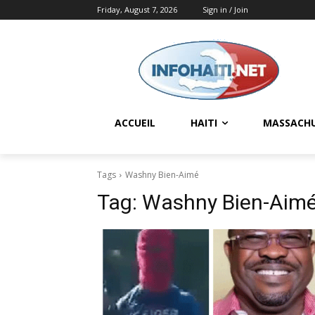
Friday, August 7, 2026
Sign in / Join
ACCUEIL
HAITI
MASSACH
Tags
Washny Bien-Aimé
Tag:
Washny Bien-Aim