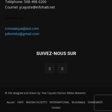
Teléphone: 508-498-0200
Courriel: ycajuste@infohaiti.net
Contact us:
cmosaique@aol.com
juliomidy@gmail.com
SUIVEZ-NOUS SUR
© Site designed and drawn by: Yves Cajuste (Haitian Media Network)
Accueil
HAITI
MASSACHUSETTS
INTERNATIONAL
MultiMedia
VIVANSANTE
Contact