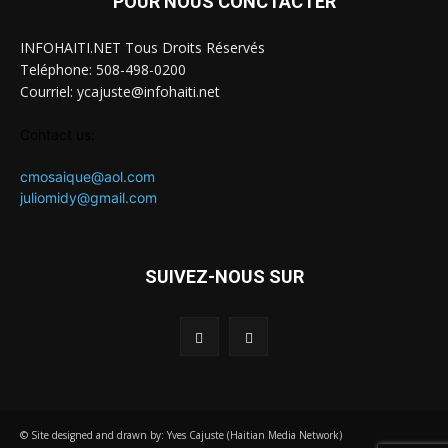
POUR NOUS CONCTACTER
INFOHAITI.NET Tous Droits Réservés
Teléphone: 508-498-0200
Courriel: ycajuste@infohaiti.net
Contact us:
cmosaique@aol.com
juliomidy@gmail.com
SUIVEZ-NOUS SUR
© Site designed and drawn by: Yves Cajuste (Haitian Media Network)