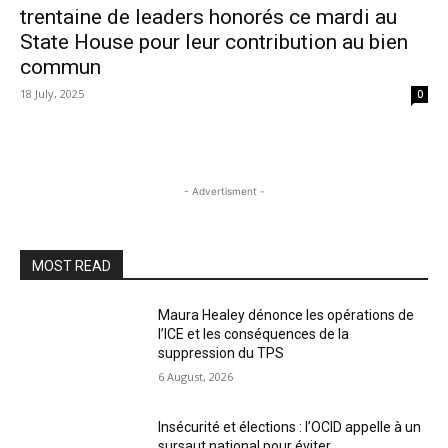
trentaine de leaders honorés ce mardi au
State House pour leur contribution au bien
commun
18 July, 2025
0
- Advertisment -
MOST READ
Maura Healey dénonce les opérations de
l’ICE et les conséquences de la
suppression du TPS
6 August, 2026
Insécurité et élections : l’OCID appelle à un
sursaut national pour éviter