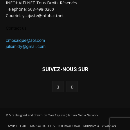
INFOHAITI.NET Tous Droits Réservés
Teléphone: 508-498-0200
Courriel: ycajuste@infohaiti.net
Contact us:
cmosaique@aol.com
juliomidy@gmail.com
SUIVEZ-NOUS SUR
© Site designed and drawn by: Yves Cajuste (Haitian Media Network)
Accueil
HAITI
MASSACHUSETTS
INTERNATIONAL
MultiMedia
VIVANSANTE