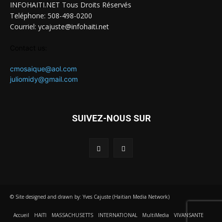
INFOHAITI.NET Tous Droits Réservés
Teléphone: 508-498-0200
Courriel: ycajuste@infohaiti.net
Contact us:
cmosaique@aol.com
juliomidy@gmail.com
SUIVEZ-NOUS SUR
© Site designed and drawn by: Yves Cajuste (Haitian Media Network)
Accueil
HAITI
MASSACHUSETTS
INTERNATIONAL
MultiMedia
VIVANSANTE