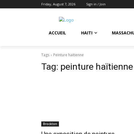
Friday, August 7, 2026
Sign in / Join
ACCUEIL
HAITI
MASSACH
Tags
Peinture haïtienne
Tag:
peinture haïtienne
Brockton