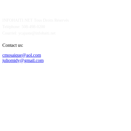
POUR NOUS CONCTACTER
INFOHAITI.NET Tous Droits Réservés
Teléphone: 508-498-0200
Courriel: ycajuste@infohaiti.net
Contact us:
cmosaique@aol.com
juliomidy@gmail.com
SUIVEZ-NOUS SUR