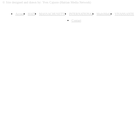
© Site designed and drawn by: Yves Cajuste (Haitian Media Network)
Accueil
HAITI
MASSACHUSETTS
INTERNATIONAL
MultiMedia
VIVANSANTE
Contact