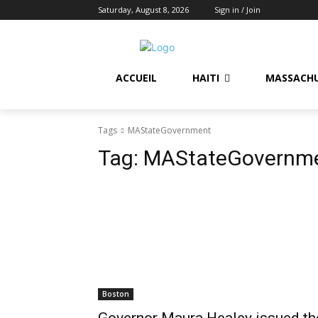
Saturday, August 8, 2026
Sign in / Join
ACCUEIL
HAITI
MASSACH
Tags
MAStateGovernment
Tag:
MAStateGovernm
Boston