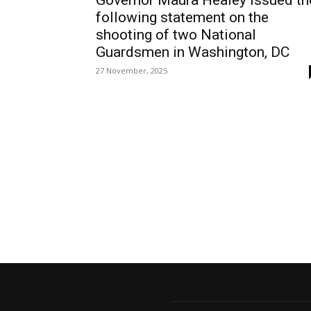
Governor Maura Healey issued th
following statement on the
shooting of two National
Guardsmen in Washington, DC
27 November, 2025