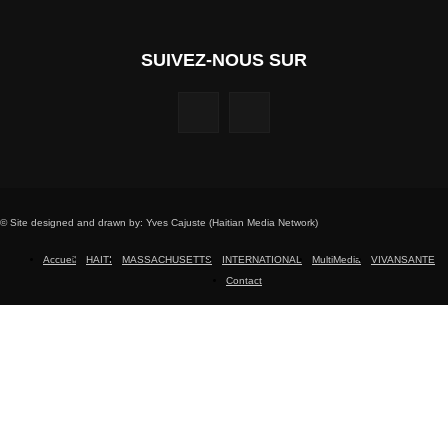
SUIVEZ-NOUS SUR
© Site designed and drawn by: Yves Cajuste (Haitian Media Network)
Accueil
HAITI
MASSACHUSETTS
INTERNATIONAL
MultiMedia
VIVANSANTE
Contact