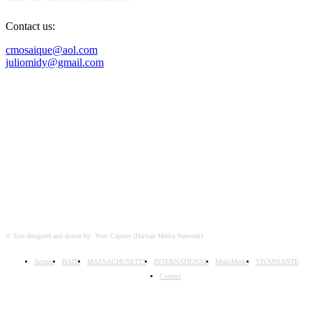
Contact us:
cmosaique@aol.com
juliomidy@gmail.com
SUIVEZ-NOUS SUR
© Site designed and drawn by: Yves Cajuste (Haitian Media Network)
Accueil
HAITI
MASSACHUSETTS
INTERNATIONAL
MultiMedia
VIVANSANTE
Contact