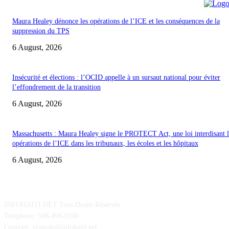
Maura Healey dénonce les opérations de l’ICE et les conséquences de la
suppression du TPS
6 August, 2026
Insécurité et élections : l’OCID appelle à un sursaut national pour éviter
l’effondrement de la transition
6 August, 2026
Massachusetts : Maura Healey signe le PROTECT Act, une loi interdisant l
opérations de l’ICE dans les tribunaux, les écoles et les hôpitaux
6 August, 2026
POUR NOUS CONCTACTER
INFOHAITI.NET Tous Droits Réservés
Teléphone: 508-498-0200
Courriel: ycajuste@infohaiti.net