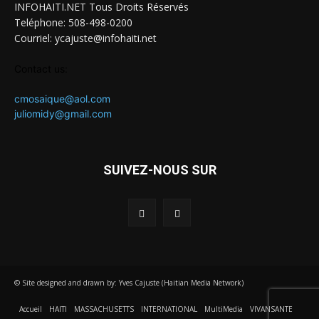
INFOHAITI.NET Tous Droits Réservés
Teléphone: 508-498-0200
Courriel: ycajuste@infohaiti.net
Contact us:
cmosaique@aol.com
juliomidy@gmail.com
SUIVEZ-NOUS SUR
© Site designed and drawn by: Yves Cajuste (Haitian Media Network)
Accueil
HAITI
MASSACHUSETTS
INTERNATIONAL
MultiMedia
VIVANSANTE