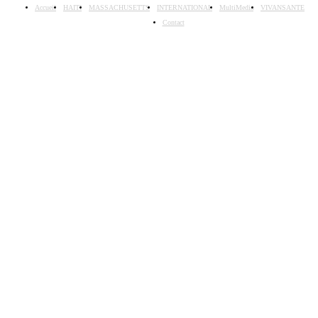
Accueil
HAITI
MASSACHUSETTS
INTERNATIONAL
MultiMedia
VIVANSANTE
Contact