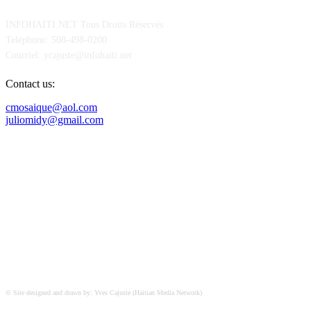
INFOHAITI.NET Tous Droits Réservés
Teléphone: 508-498-0200
Courriel: ycajuste@infohaiti.net
Contact us:
cmosaique@aol.com
juliomidy@gmail.com
SUIVEZ-NOUS SUR
© Site designed and drawn by: Yves Cajuste (Haitian Media Network)