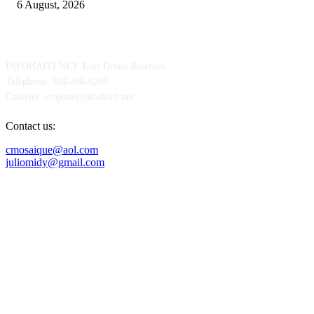
6 August, 2026
POUR NOUS CONCTACTER
INFOHAITI.NET Tous Droits Réservés
Teléphone: 508-498-0200
Courriel: ycajuste@infohaiti.net
Contact us:
cmosaique@aol.com
juliomidy@gmail.com
SUIVEZ-NOUS SUR