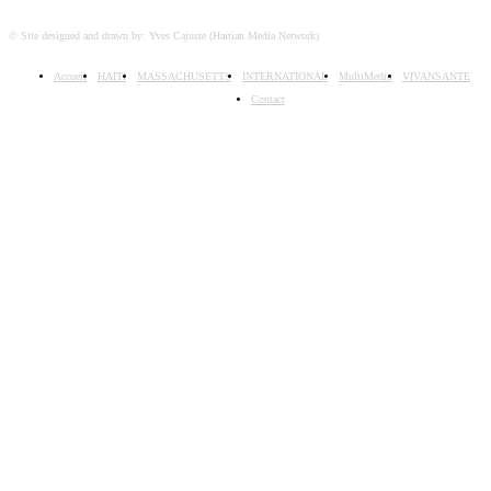
© Site designed and drawn by: Yves Cajuste (Haitian Media Network)
Accueil
HAITI
MASSACHUSETTS
INTERNATIONAL
MultiMedia
VIVANSANTE
Contact