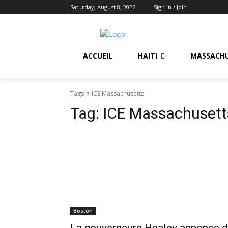
Saturday, August 8, 2026
Sign in / Join
ACCUEIL
HAITI
MASSACH
Tags
ICE Massachusetts
Tag:
ICE Massachusett
Boston