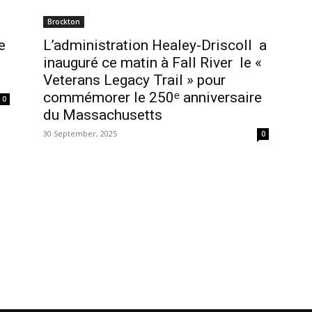
Brockton
e
L’administration Healey-Driscoll a
inauguré ce matin à Fall River le «
Veterans Legacy Trail » pour
commémorer le 250ᵉ anniversaire
0
du Massachusetts
30 September, 2025
0