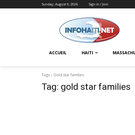
Sunday, August 9, 2026
Sign in / Join
ACCUEIL
HAITI
MASSACH
Tags
Gold star families
Tag:
gold star families