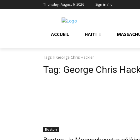
Thursday, August 6, 2026
Sign in / Join
ACCUEIL
HAITI
MASSACH
Tags
George Chris Hackler
Tag:
George Chris Hack
Boston