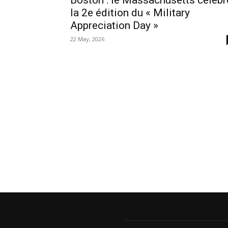
Boston : le Massachusetts célèbr
la 2e édition du « Military
Appreciation Day »
22 May, 2026