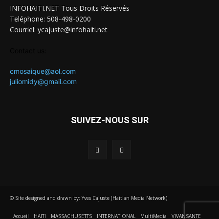
INFOHAITI.NET Tous Droits Réservés
Teléphone: 508-498-0200
Courriel: ycajuste@infohaiti.net
Contact us:
cmosaique@aol.com
juliomidy@gmail.com
SUIVEZ-NOUS SUR
© Site designed and drawn by: Yves Cajuste (Haitian Media Network)
Accueil
HAITI
MASSACHUSETTS
INTERNATIONAL
MultiMedia
VIVANSANTE