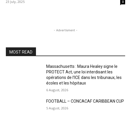
23 July, 2025
0
- Advertisment -
MOST READ
Massachusetts : Maura Healey signe le
PROTECT Act, une loi interdisant les
opérations de l’ICE dans les tribunaux, les
écoles et les hôpitaux
6 August, 2026
FOOTBALL – CONCACAF CARIBBEAN CUP
5 August, 2026