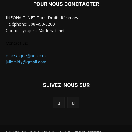
POUR NOUS CONCTACTER
INFOHAITI.NET Tous Droits Réservés
Teléphone: 508-498-0200
Courriel: ycajuste@infohaiti.net
Contact us:
cmosaique@aol.com
juliomidy@gmail.com
SUIVEZ-NOUS SUR
© Site designed and drawn by: Yves Cajuste (Haitian Media Network)