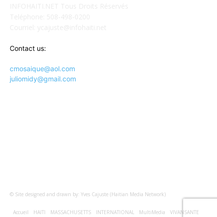
INFOHAITI.NET Tous Droits Réservés
Teléphone: 508-498-0200
Courriel: ycajuste@infohaiti.net
Contact us:
cmosaique@aol.com
juliomidy@gmail.com
SUIVEZ-NOUS SUR
© Site designed and drawn by: Yves Cajuste (Haitian Media Network)
Accueil
HAITI
MASSACHUSETTS
INTERNATIONAL
MultiMedia
VIVANSANTE