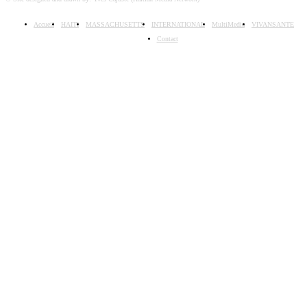
Accueil
HAITI
MASSACHUSETTS
INTERNATIONAL
MultiMedia
VIVANSANTE
Contact