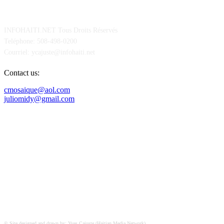
POUR NOUS CONCTACTER
INFOHAITI.NET Tous Droits Réservés
Teléphone: 508-498-0200
Courriel: ycajuste@infohaiti.net
Contact us:
cmosaique@aol.com
juliomidy@gmail.com
SUIVEZ-NOUS SUR
© Site designed and drawn by: Yves Cajuste (Haitian Media Network)