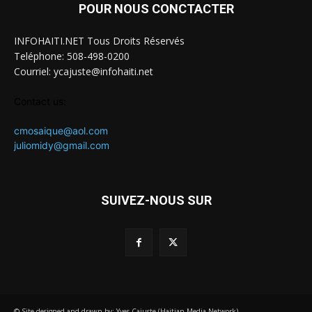
POUR NOUS CONCTACTER
INFOHAITI.NET Tous Droits Réservés
Teléphone: 508-498-0200
Courriel: ycajuste@infohaiti.net
Contact us:
cmosaique@aol.com
juliomidy@gmail.com
SUIVEZ-NOUS SUR
© Site designed and drawn by: Yves Cajuste (Haitian Media Network)