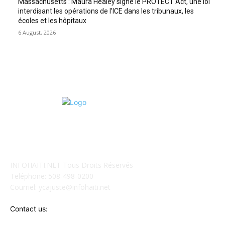
Massachusetts : Maura Healey signe le PROTECT Act, une loi
interdisant les opérations de l’ICE dans les tribunaux, les
écoles et les hôpitaux
6 August, 2026
POUR NOUS CONCTACTER
INFOHAITI.NET Tous Droits Réservés
Teléphone: 508-498-0200
Courriel: ycajuste@infohaiti.net
Contact us: