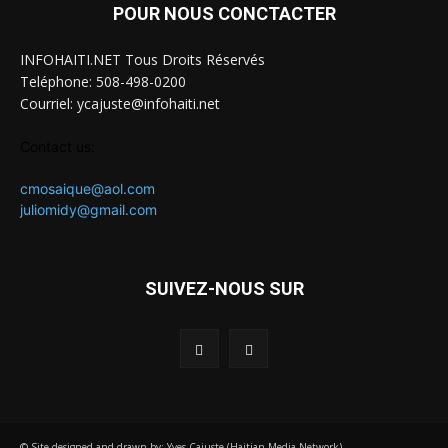
POUR NOUS CONCTACTER
INFOHAITI.NET Tous Droits Réservés
Teléphone: 508-498-0200
Courriel: ycajuste@infohaiti.net
Contact us:
cmosaique@aol.com
juliomidy@gmail.com
SUIVEZ-NOUS SUR
© Site designed and drawn by: Yves Cajuste (Haitian Media Network)