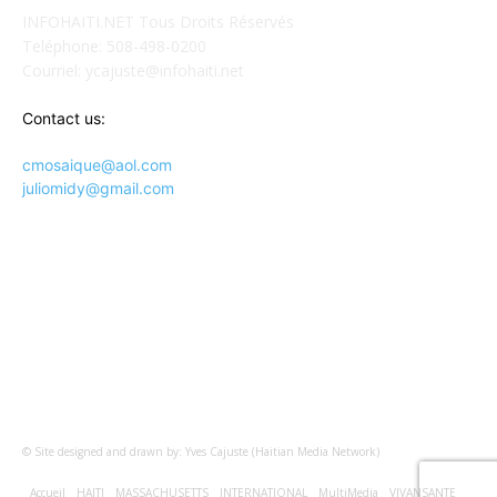
INFOHAITI.NET Tous Droits Réservés
Teléphone: 508-498-0200
Courriel: ycajuste@infohaiti.net
Contact us:
cmosaique@aol.com
juliomidy@gmail.com
SUIVEZ-NOUS SUR
© Site designed and drawn by: Yves Cajuste (Haitian Media Network)
Accueil
HAITI
MASSACHUSETTS
INTERNATIONAL
MultiMedia
VIVANSANTE